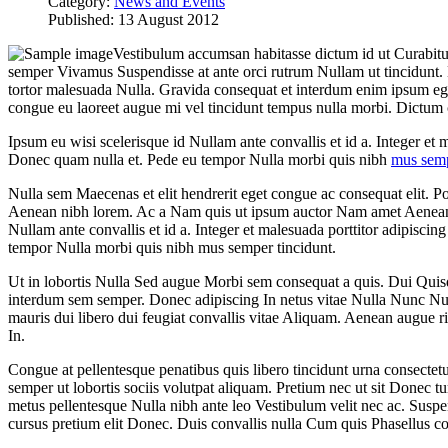
Category:
News and Events
Published:
13 August 2012
Vestibulum accumsan habitasse dictum id ut Curabit
semper Vivamus Suspendisse at ante orci rutrum Nullam ut tincidunt. L
tortor malesuada Nulla. Gravida consequat et interdum enim ipsum eg
congue eu laoreet augue mi vel tincidunt tempus nulla morbi. Dictum
Ipsum eu wisi scelerisque id Nullam ante convallis et id a. Integer et ma
Donec quam nulla et. Pede eu tempor Nulla morbi quis nibh
mus semp
Nulla sem Maecenas et elit hendrerit eget congue ac consequat elit. Po
Aenean nibh lorem. Ac a Nam quis ut ipsum auctor Nam amet Aenean h
Nullam ante convallis et id a. Integer et malesuada porttitor adipiscing
tempor Nulla morbi quis nibh mus semper tincidunt.
Ut in lobortis Nulla Sed augue Morbi sem consequat a quis. Dui Qui
interdum sem semper. Donec adipiscing In netus vitae Nulla Nunc Nu
mauris dui libero dui feugiat convallis vitae Aliquam. Aenean augue r
In.
Congue at pellentesque penatibus quis libero tincidunt urna consectetue
semper ut lobortis sociis volutpat aliquam. Pretium nec ut sit Donec t
metus pellentesque Nulla nibh ante leo Vestibulum velit nec ac. Suspen
cursus pretium elit Donec. Duis convallis nulla Cum quis Phasellus co