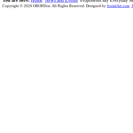
You are here:
Home
News and Events
Proponents say Everyday Ma
Copyright © 2026 OBOHTest. All Rights Reserved. Designed by
JoomlArt.com
.