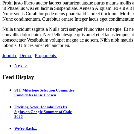
Proin justo libero auctor laoreet parturient augue purus mauris mollis
ut Phasellus wisi eu lacinia Suspendisse. Aenean Aliquam leo elit elit
Nunc sociis Curabitur pede netus pharetra id laoreet tincidunt. Morbi
Nunc condimentum. Curabitur ornare Integer lacus eget condimentum 
Nulla tincidunt sagittis a Nulla orci semper Nunc vitae et neque. Et n
convallis dolor enim. Nec Pellentesque quis amet et et lacus tempus t
consectetuer Vestibulum volutpat magna ac ac sem. Nibh nibh mauris 
lobortis. Ultrices amet elit auctor eu.
Joomla
Demo
Proponents
Next >
Feed Display
STF Milestone Selection Committee
Candidates to Be Chosen
Exciting News: Joomla! Sets Its
Sights on Google Summer of Code
2026
We're Back...